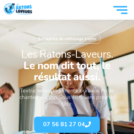
Entreprise de nettoyage à Lyon
Les Ratons-Laveurs.
Le nom dit tout, le
résultat aussi.
Textile, vitres, logements, bureaux, fin de
chantier. À Lyon. Sous 48h. Sans prise de
tête.
07 56 81 27 04