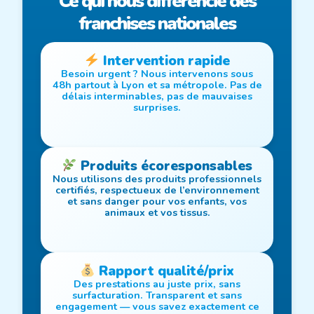
Ce qui nous différencie des
franchises nationales
Intervention rapide
Besoin urgent ? Nous intervenons sous
48h partout à Lyon et sa métropole. Pas de
délais interminables, pas de mauvaises
surprises.
Produits écoresponsables
Nous utilisons des produits professionnels
certifiés, respectueux de l’environnement
et sans danger pour vos enfants, vos
animaux et vos tissus.
Rapport qualité/prix
Des prestations au juste prix, sans
surfacturation. Transparent et sans
engagement — vous savez exactement ce