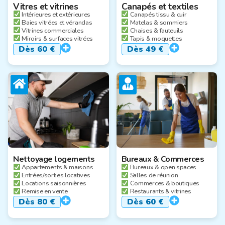
Vitres et vitrines
Canapés et textiles
Intérieures et extérieures
Canapés tissu & cuir
Baies vitrées et vérandas
Matelas & sommiers
Vitrines commerciales
Chaises & fauteuils
Miroirs & surfaces vitrées
Tapis & moquettes
Dès 60 €
Dès 49 €
Nettoyage logements
Bureaux & Commerces
Appartements & maisons
Bureaux & open spaces
Entrées/sorties locatives
Salles de réunion
Locations saisonnières
Commerces & boutiques
Remise en vente
Restaurants & vitrines
Dès 80 €
Dès 60
€