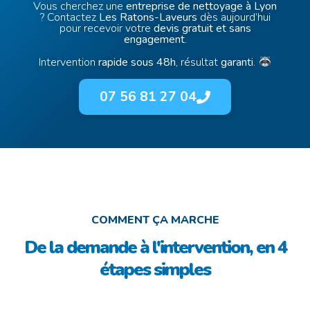
Vous cherchez une
entreprise de nettoyage à Lyon
? Contactez
Les Ratons-Laveurs
dès aujourd’hui
pour recevoir votre
devis gratuit et sans
engagement
.
Intervention
rapide sous 48h
, résultat
garanti
.
07 56 81 27 04
COMMENT ÇA MARCHE
De la demande à l'intervention, en 4
étapes simples