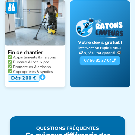
Votre devis gratuit !
Intervention
rapide sous
Fin de chantier
48h
, résultat
garanti
.
Appartements & maisons
07 56 81 27 04
Bureaux & locaux pro
Promoteurs & artisans
Copropriétés & syndics
Dès 200 €
QUESTIONS FRÉQUENTES